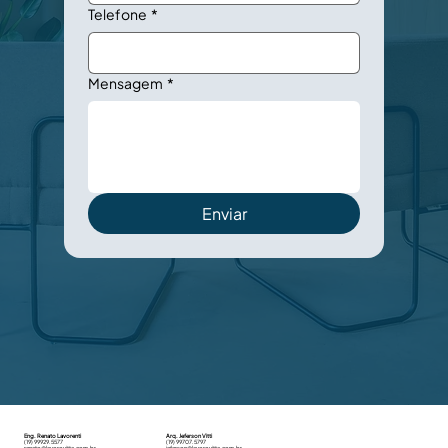
Telefone
*
Mensagem
*
Enviar
Eng. Renato Lavorenti
Arq. Jeferson Vitti
(19) 99929.5577
(19) 99707.5797
renato@lavorovitta.com.br
jeferson@lavorovitta.com.br